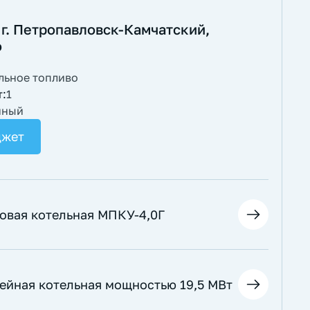
 г. Петропавловск-Камчатский,
о
льное топливо
т:
1
йный
джет
овая котельная МПКУ-4,0Г
рейная котельная мощностью 19,5 МВт