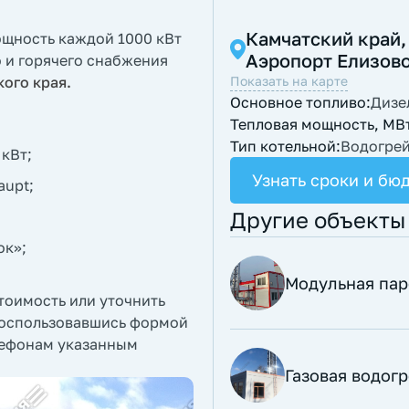
Камчатский край,
ощность каждой 1000 кВт
Аэропорт Елизов
 и горячего снабжения
кого края.
Показать на карте
Основное топливо:
Дизе
Тепловая мощность, МВ
Тип котельной:
Водогре
кВт;
Узнать сроки и бю
aupt;
Другие объекты
ок»;
Модульная пар
стоимость или уточнить
воспользовавшись формой
елефонам указанным
Газовая водог