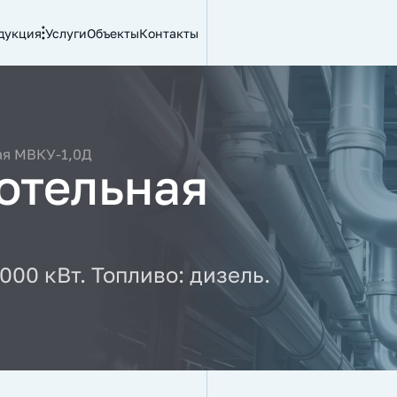
дукция
Услуги
Объекты
Контакты
ая МВКУ-1,0Д
отельная
00 кВт. Топливо: дизель.