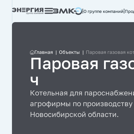
О группе компаний
Про
Главная
|
Объекты
|
Паровая газовая кот
Паровая газо
ч
Котельная для пароснабжен
агрофирмы по производству 
Новосибирской области.