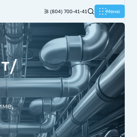
8 (804) 700-41-41
Меню
 т/
име,