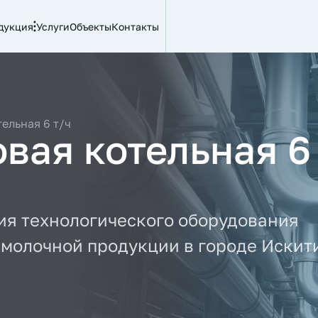
дукция
Услуги
Объекты
Контакты
ельная 6 т/ч
вая котельная 6
ия технологического оборудования
молочной продукции в городе Искит