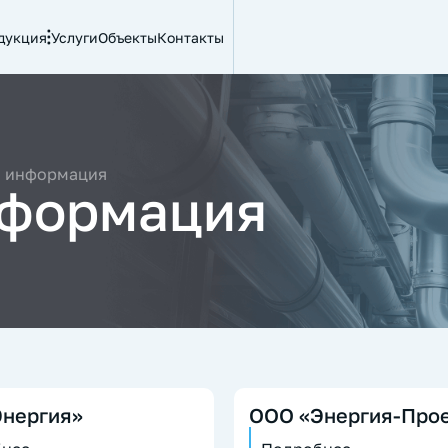
дукция
Услуги
Объекты
Контакты
я информация
нформация
нергия»
ООО «Энергия-Про