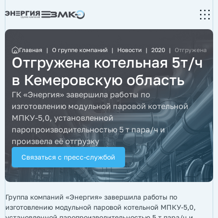
Главная
|
О группе компаний
|
Новости
|
2020
|
Отгружена кот
Отгружена котельная 5т/ч
в Кемеровскую область
ГК «Энергия» завершила работы по
изготовлению модульной паровой котельной
МПКУ-5,0, установленной
паропроизводительностью 5 т пара/ч и
произвела её отгрузку
Связаться с пресс-службой
Группа компаний «Энергия» завершила работы по
изготовлению модульной паровой котельной МПКУ-5,0,
установленной паропроизводительностью 5 т пара/ч и