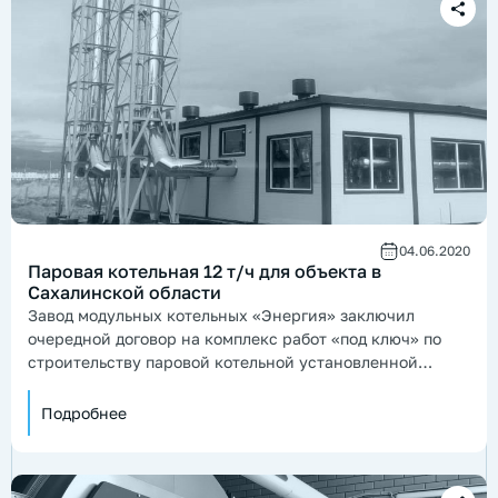
04.06.2020
Паровая котельная 12 т/ч для объекта в
Сахалинской области
Завод модульных котельных «Энергия» заключил
очередной договор на комплекс работ «под ключ» по
строительству паровой котельной установленной
паропроизводительностью 12 т пара/ч и подземного
склада дизельного топлива для животноводческого
Подробнее
комплекса.