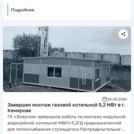
отгрузку в адрес заказчика, расположенного в
Камчатском крае.
Подробнее
24.09.2020
Завершен монтаж газовой котельной 5,2 МВт в г.
Кемерове
ГК «Энергия» завершила работы по монтажу модульной
водогрейной котельной МВКУ-5,2ГД предназначенной
для теплоснабжения строящегося Распределительного