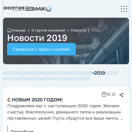
Главная
|
О группе компаний
|
Новости
|
2019
Новости 2019
Связаться с пресс-службой
2026
2025
2024
2023
2022
2021
2020
2019
2018
2017
2016
2015
2014
2013
2012
2011
31.12.2019
С НОВЫМ 2020 ГОДОМ!
Поздравляем вас с наступающим 2020 годом. Желаем
счастья, благополучия, домашнего тепла и реализации
поставленных целей! Пусть сбудутся все ваши мечты и
откроются новые горизонты!
Подробнее