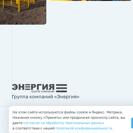
Группа компаний «Энергия»
На этом сайте используются файлы cookie и Яндекс. Метрика.
Нажимая кнопку «Принять» или продолжая просмотр сайта, вы
© 2011—2026 Группа компаний «Энергия»
даете
согласие на обработку персональных данных
Правовая информация
в соответствии с нашей
политикой конфиденциальности