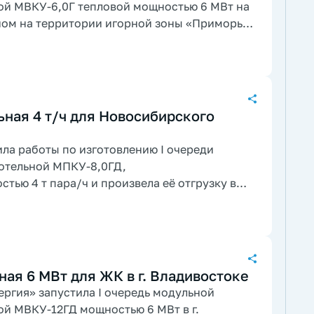
ой МВКУ-6,0Г тепловой мощностью 6 МВт на
ом на территории игорной зоны «Приморье»
ная 4 т/ч для Новосибирского
ла работы по изготовлению I очереди
отельной МПКУ-8,0ГД,
тью 4 т пара/ч и произвела её отгрузку в
ая 6 МВт для ЖК в г. Владивостоке
ргия» запустила I очередь модульной
ой МВКУ-12ГД мощностью 6 МВт в г.