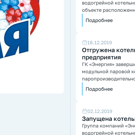
водогрейной котельн
объекте расположенн
в Приморском крае.
Подробнее
18.12.2019
Отгружена котель
предприятия
ГК «Энергия» заверши
модульной паровой к
паропроизводительнос
адрес заказчика.
Подробнее
02.12.2019
Запущена котельн
Группа компаний «Эне
водогрейной котельн