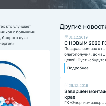
Другие новост
тех кто улучшает
еников с большими
31.12.2019
 бодрого духа
С НОВЫМ 2020 Г
нергия».
Поздравляем вас с н
благополучия, домаш
целей! Пусть сбудутс
горизонты!
Подробнее
26.12.2019
Завершен монтаж
крае
ГК «Энергия» заверш