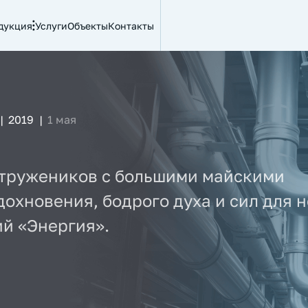
дукция
Услуги
Объекты
Контакты
|
2019
|
1 мая
тружеников с большими майскими
охновения, бодрого духа и сил для 
й «Энергия».