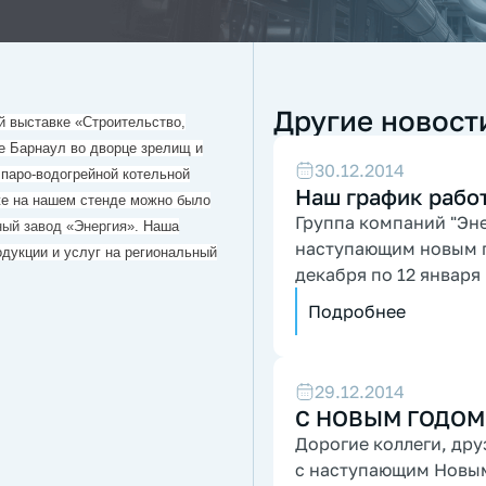
Другие новост
й выставке «Строительство,
де Барнаул во дворце зрелищ и
30.12.2014
 паро-водогрейной котельной
Наш график рабо
же на нашем стенде можно было
Группа компаний "Эне
ный завод «Энергия»
. Наша
наступающим новым го
дукции и услуг на региональный
декабря по 12 января
Подробнее
29.12.2014
С НОВЫМ ГОДОМ
Дорогие коллеги, дру
с наступающим Новым