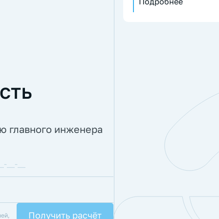
Подробнее
сть
ию главного инженера
лей,