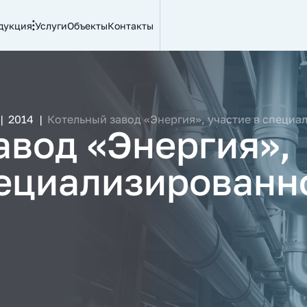
дукция
Услуги
Объекты
Контакты
|
2014
|
Котельный завод «Энергия», участие в специа
авод «Энергия»,
пециализированн