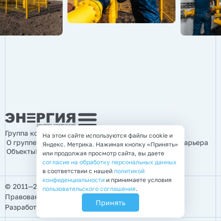
Группа компаний «Энергия»
На этом сайте используются файлы cookie и
О группе компаний
Продукция
Услуги
Информация
Карьера
Яндекс. Метрика. Нажимая кнопку «Принять»
Объекты
Контакты
или продолжая просмотр сайта, вы даете
согласие на обработку персональных данных
в соответствии с нашей
политикой
конфиденциальности
и принимаете условия
© 2011—2026 Группа компаний «Энергия»
пользовательского соглашения
.
Правовая информация
Принять
Разработка, продвижение и поддержка
BTB Digital