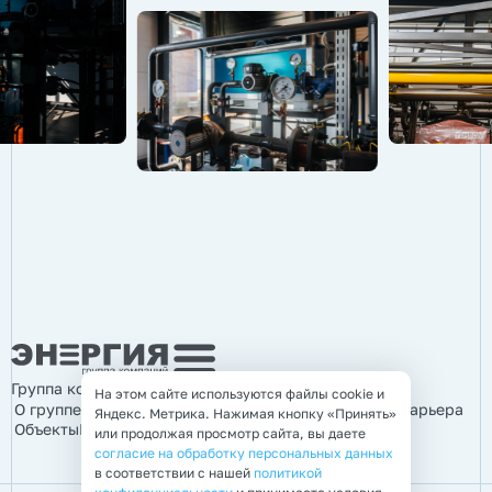
Группа компаний «Энергия»
На этом сайте используются файлы cookie и
О группе компаний
Продукция
Услуги
Информация
Карьера
Яндекс. Метрика. Нажимая кнопку «Принять»
Объекты
Контакты
или продолжая просмотр сайта, вы даете
согласие на обработку персональных данных
в соответствии с нашей
политикой