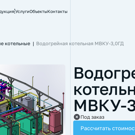
дукция
Услуги
Объекты
Контакты
е котельные
|
Водогрейная котельная МВКУ-3,0ГД
Водогр
котель
МВКУ-3
Под заказ
Рассчитать стоимос