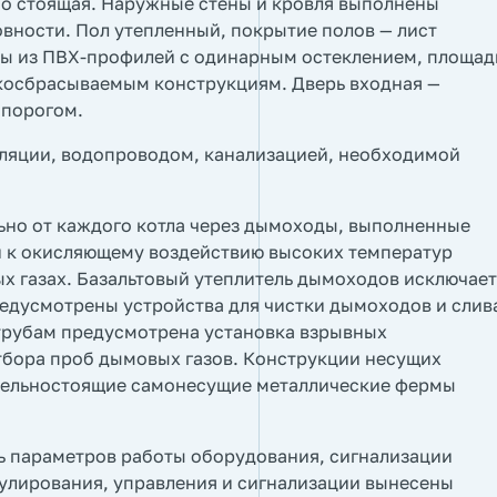
но стоящая. Наружные стены и кровля выполнены
овности. Пол утепленный, покрытие полов — лист
ы из ПВХ-профилей с одинарным остеклением, площад
гкосбрасываемым конструкциям. Дверь входная —
 порогом.
иляции, водопроводом, канализацией, необходимой
ьно от каждого котла через дымоходы, выполненные
й к окисляющему воздействию высоких температур
х газах. Базальтовый утеплитель дымоходов исключает
едусмотрены устройства для чистки дымоходов и слив
 трубам предусмотрена установка взрывных
тбора проб дымовых газов. Конструкции несущих
дельностоящие самонесущие металлические фермы
ь параметров работы оборудования, сигнализации
улирования, управления и сигнализации вынесены