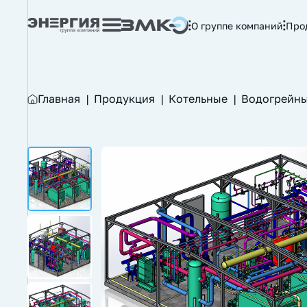
О группе компаний
Про
Главная
|
Продукция
|
Котельные
|
Водогрейны