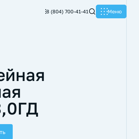
8 (804) 700-41-41
Меню
ейная
ная
,0ГД
ть