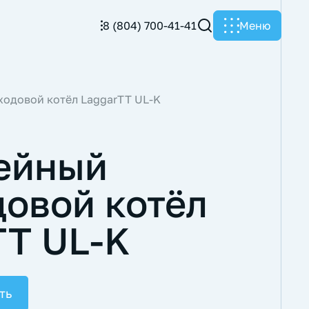
8 (804) 700-41-41
Меню
одовой котёл LaggarTT UL-K
ейный
довой котёл
TT UL-K
ть