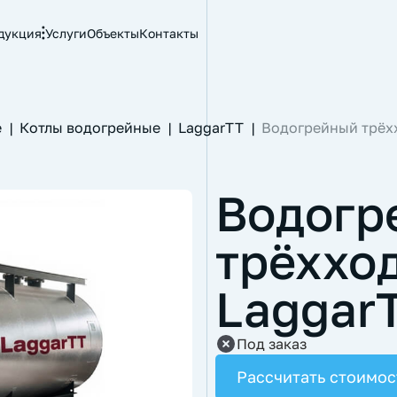
дукция
Услуги
Объекты
Контакты
е
|
Котлы водогрейные
|
LaggarTT
|
Водогрейный трёхх
Водогр
трёххо
Laggar
Под заказ
Рассчитать стоимос