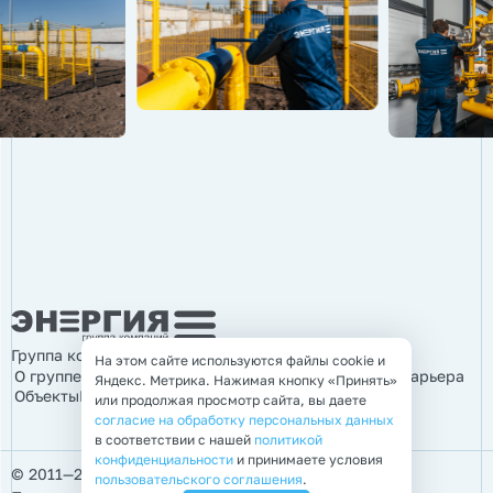
Группа компаний «Энергия»
На этом сайте используются файлы cookie и
О группе компаний
Продукция
Услуги
Информация
Карьера
Яндекс. Метрика. Нажимая кнопку «Принять»
Объекты
Контакты
или продолжая просмотр сайта, вы даете
согласие на обработку персональных данных
в соответствии с нашей
политикой
конфиденциальности
и принимаете условия
© 2011—2026 Группа компаний «Энергия»
пользовательского соглашения
.