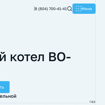
8 (804) 700-41-41
Меню
й котел BO-
ть
тельной
газ