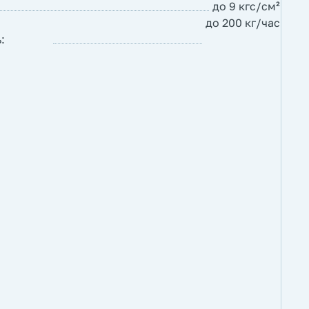
до 9 кгс/см²
до 200 кг/час
: