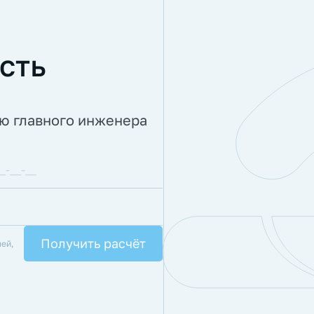
сть
ию главного инженера
лей,