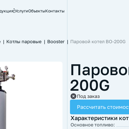
дукция
Услуги
Объекты
Контакты
е
|
Котлы паровые
|
Booster
|
Паровой котел BO-200G
Парово
200G
Под заказ
Рассчитать стоимос
Характеристики ко
Основное топливо: