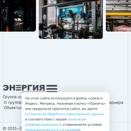
Группа компаний «Энергия»
На этом сайте используются файлы cookie и
О группе компаний
Продукция
Услуги
Информация
Карьера
Яндекс. Метрика. Нажимая кнопку «Принять»
Объекты
Контакты
или продолжая просмотр сайта, вы даете
согласие на обработку персональных данных
в соответствии с нашей
политикой
конфиденциальности
и принимаете условия
© 2011—2026 Группа компаний «Энергия»
пользовательского соглашения
.