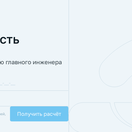
сть
ию главного инженера
лей,