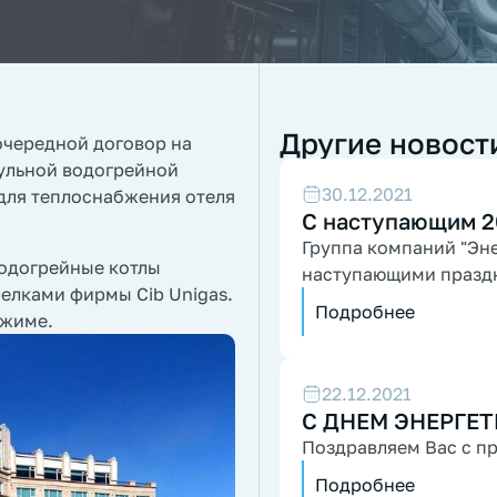
Другие новост
очередной договор на
дульной водогрейной
30.12.2021
для теплоснабжения отеля
С наступающим 2
Группа компаний "Эне
водогрейные котлы
наступающими празд
релками фирмы Cib Unigas.
Подробнее
ежиме.
22.12.2021
С ДНЕМ ЭНЕРГЕТ
Поздравляем Вас с п
Подробнее