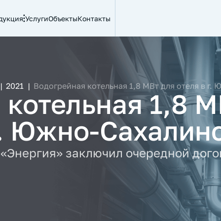
дукция
Услуги
Объекты
Контакты
|
2021
|
Водогрейная котельная 1,8 МВт для отеля в г.
 котельная 1,8 М
г. Южно-Сахалин
«Энергия» заключил очередной дого