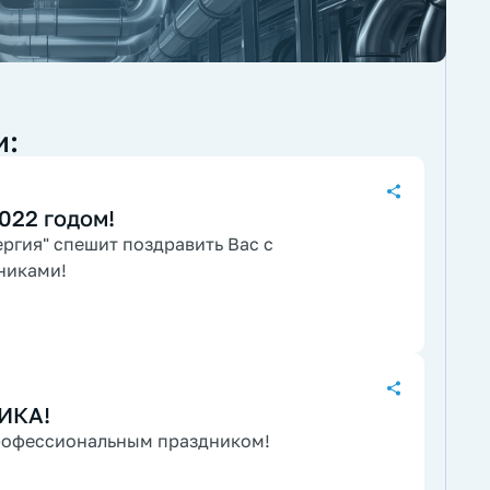
и:
022 годом!
ргия" спешит поздравить Вас с
никами!
ИКА!
рофессиональным праздником!