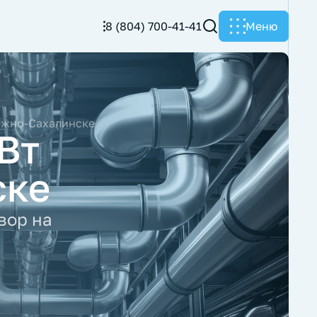
8 (804) 700-41-41
Меню
 Южно-Сахалинске
Вт
ске
вор на