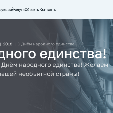
дукция
Услуги
Объекты
Контакты
|
2018
|
С Днём народного единства!
дного единства!
с Днём народного единства! Желаем
 нашей необъятной страны!