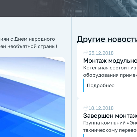
Другие новост
сиян с Днём народного
шей необъятной страны!
25.12.2018
Монтаж модульно
Котельная состоит из
оборудования приме
Подробнее
18.12.2018
Завершен монтаж
Группа компаний «Эн
техническому перево