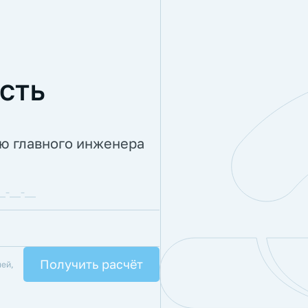
сть
ию главного инженера
лей,