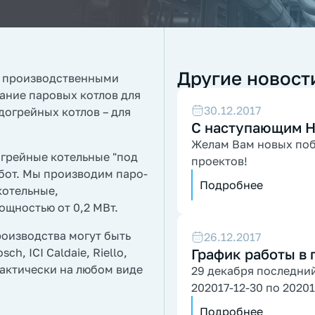
Другие новост
я производственными
ание паровых котлов для
30.12.2017
догрейных котлов – для
С наступающим Н
Желам Вам новых поб
грейные котельные "под
проектов!
бот. Мы производим паро-
Подробнее
котельные,
ощностью от 0,2 МВт
.
оизводства могут быть
26.12.2017
h, ICI Caldaie, Riello,
График работы в
актически на любом виде
29 декабря последний 
202017-12-30 по 2020
Подробнее