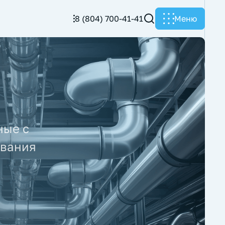
8 (804) 700-41-41
Меню
ные с
ования