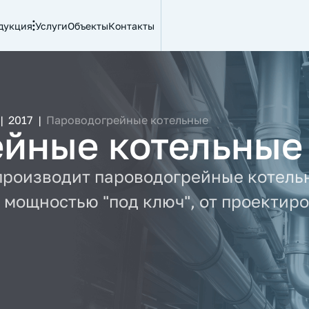
дукция
Услуги
Объекты
Контакты
|
2017
|
Пароводогрейные котельные
йные котельные
производит пароводогрейные котель
мощностью "под ключ", от проектир