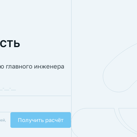
сть
ию главного инженера
лей,