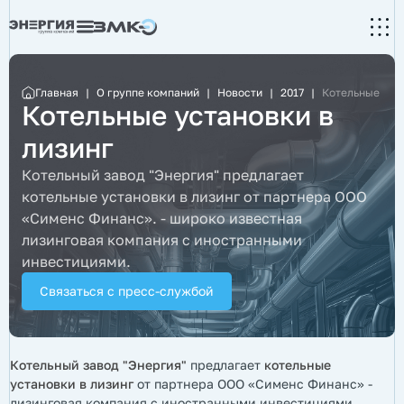
Главная
|
О группе компаний
|
Новости
|
2017
|
Котельные уста
Котельные установки в
лизинг
Котельный завод "Энергия" предлагает
котельные установки в лизинг от партнера ООО
«Сименс Финанс». - широко известная
лизинговая компания с иностранными
инвестициями.
Связаться с пресс-службой
Котельный завод "Энергия"
предлагает
котельные
установки в лизинг
от партнера ООО «Сименс Финанс» -
лизинговая компания с иностранными инвестициями,