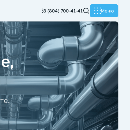
8 (804) 700-41-41
Меню
е,
те.