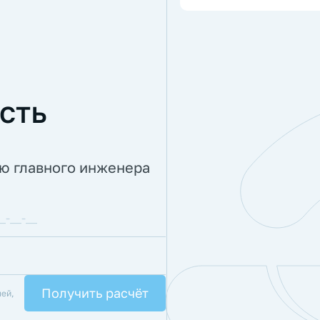
сть
ию главного инженера
лей,