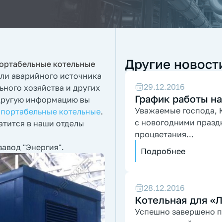
Другие новост
ортабельные котельные
или аварийного источника
29.12.2016
ного хозяйства и других
График работы на
 другую информацию вы
Уважаемые господа, К
спортабельные котельные
.
с новогодними празд
тится в наши отделы
процветания...
завод "Энергия".
Подробнее
28.12.2016
Котельная для «
Успешно завершено п