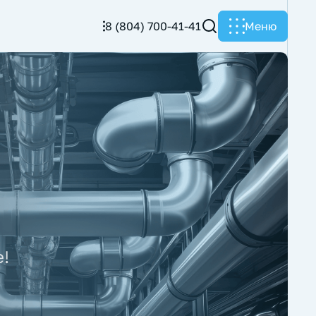
8 (804) 700-41-41
Меню
!