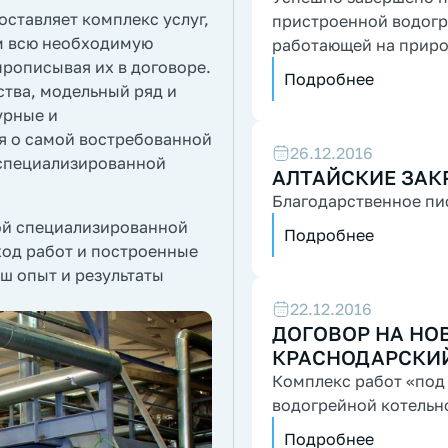
оставляет комплекс услуг,
пристроенной водогрейной котельной мощностью 2,4 МВт
м всю необходимую
работающей на приро
прописывая их в договоре.
топливом...
Подробнее
ства, модельный ряд и
урные и
я о самой востребованной
26.12.2016
в специализированной
АЛТАЙСКИЕ ЗАК
Благодарственное пи
ой специализированной
Подробнее
ход работ и построенные
ш опыт и результаты
22.12.2016
ДОГОВОР НА НОВ
КРАСНОДАРСКИ
Комплекс работ «под
водогрейной котельн
Подробнее