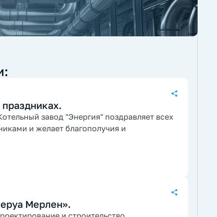
и:
 праздниках.
отельный завод "Энергия" поздравляет всех
никами и желает благополучия и
Леруа Мерлен».
роектирование и строительство