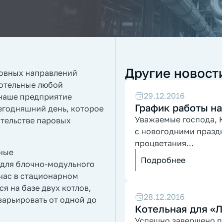
Другие новост
новных направлений
котельные любой
29.12.2016
 наше предприятие
График работы на
егодняшний день, которое
Уважаемые господа, К
ительстве паровых
с новогодними празд
процветания...
ные
Подробнее
с для блочно-модульного
 час в стационарном
я на базе двух котлов,
28.12.2016
варьировать от одной до
Котельная для «
Успешно завершено п