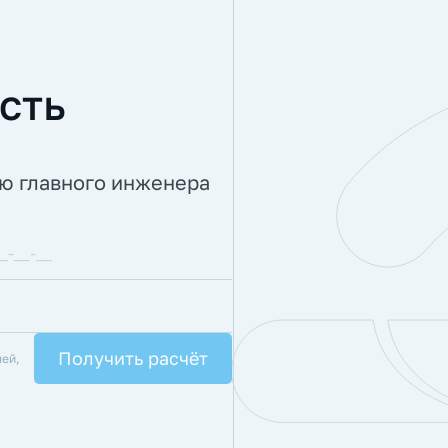
сть
ию главного инженера
лей,