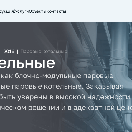
дукция
Услуги
Объекты
Контакты
|
2016
|
Паровые котельные
ельные
 как блочно-модульные паровые
ные паровые котельные. Заказывая
 быть уверены в высокой надежности
ическом решении и в адекватной цене