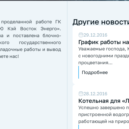
Другие новост
проделанной работе ГК
Ю Кэй Восток Энерго».
29.12.2016
а и поставлена блочно-
График работы на
ого государственного
Уважаемые господа, К
аладочные работы и вывод
с новогодними празд
ете нас!
процветания...
Подробнее
28.12.2016
Котельная для «
Успешно завершено п
пристроенной водогрейной котельной мощностью 2,4 МВт
работающей на приро
топливом...