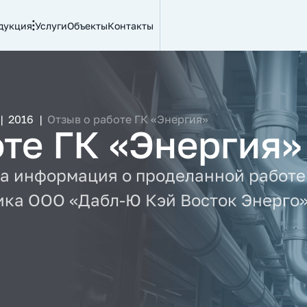
дукция
Услуги
Объекты
Контакты
|
2016
|
Отзыв о работе ГК «Энергия»
оте ГК «Энергия»
а информация о проделанной работе
ика ООО «Дабл-Ю Кэй Восток Энерго»