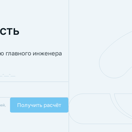
сть
ию главного инженера
лей,