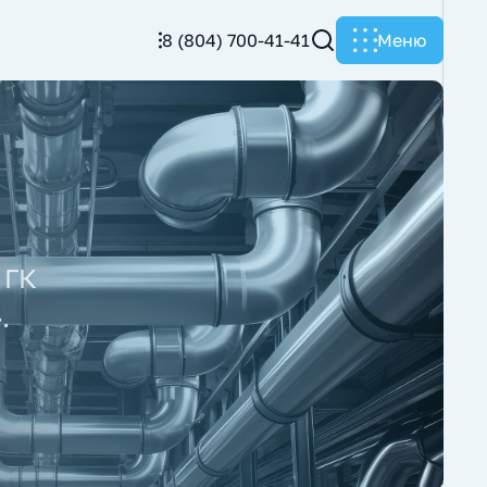
8 (804) 700-41-41
Меню
 ГК
.