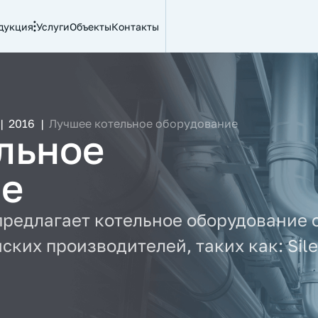
дукция
Услуги
Объекты
Контакты
|
2016
|
Лучшее котельное оборудование
льное
ие
предлагает котельное оборудование 
их производителей, таких как: Sile, 