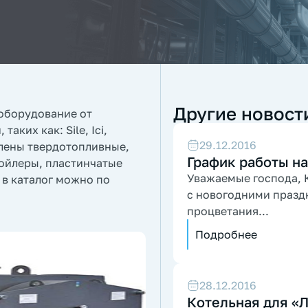
Другие новост
 оборудование от
ких как: Sile, Ici,
29.12.2016
влены твердотопливные,
График работы на
бойлеры, пластинчатые
Уважаемые господа, К
 в каталог можно по
с новогодними празд
процветания...
Подробнее
28.12.2016
Котельная для «