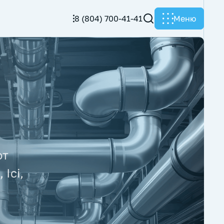
8 (804) 700-41-41
Меню
от
Ici,