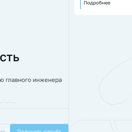
Подробнее
сть
ию главного инженера
лей,