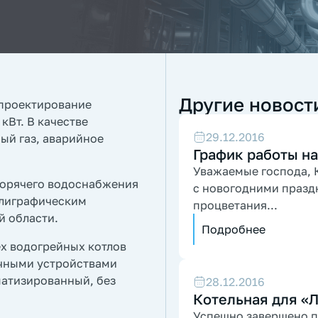
Другие новост
 проектирование
кВт. В качестве
29.12.2016
ый газ, аварийное
График работы на
Уважаемые господа, К
горячего водоснабжения
с новогодними празд
олиграфическим
процветания...
й области.
Подробнее
х водогрейных котлов
очными устройствами
матизированный, без
28.12.2016
Котельная для «
Успешно завершено п