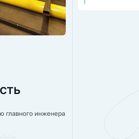
сть
ию главного инженера