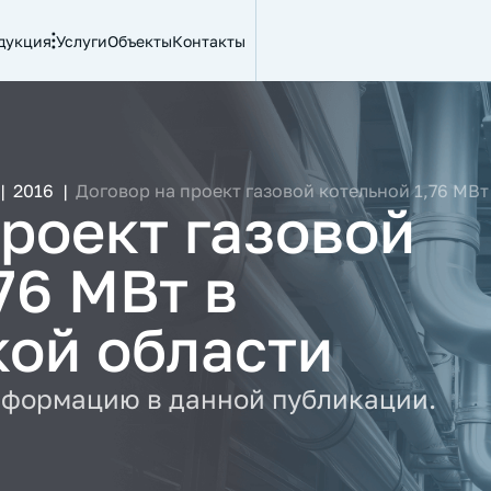
дукция
Услуги
Объекты
Контакты
|
2016
|
Договор на проект газовой котельной 1,76 МВ
проект газовой
76 МВт в
ой области
нформацию в данной публикации.