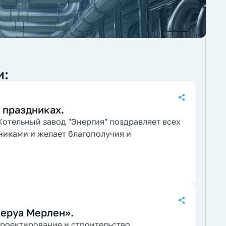
и:
 праздниках.
отельный завод "Энергия" поздравляет всех
никами и желает благополучия и
Леруа Мерлен».
роектирование и строительство