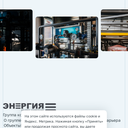
Группа компаний «Энергия»
На этом сайте используются файлы cookie и
О группе компаний
Продукция
Услуги
Информация
Карьера
Яндекс. Метрика. Нажимая кнопку «Принять»
Объекты
Контакты
или продолжая просмотр сайта, вы даете