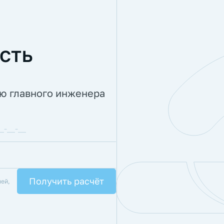
сть
ию главного инженера
лей,