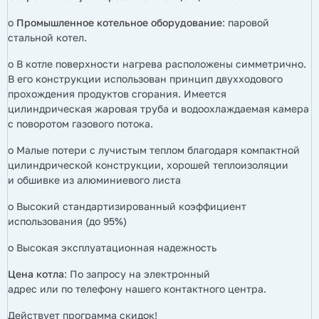
o
Промышленное котельное оборудование
: паровой
стальной котел.
o
В котле поверхности нагрева расположены симметрично.
В его конструкции использован принцип двухходового
прохождения продуктов сгорания. Имеется
цилиндрическая жаровая труба и водоохлаждаемая камера
с поворотом газового потока.
o
Малые потери с лучистым теплом благодаря компактной
цилиндрической конструкции, хорошей теплоизоляции
и обшивке из алюминиевого листа
o
Высокий стандартизированный коэффициент
использования (до 95%)
o
Высокая эксплуатационная надежность
Цена котла
: По запросу на электронный
адрес или по телефону нашего контактного центра.
Действует программа скидок!