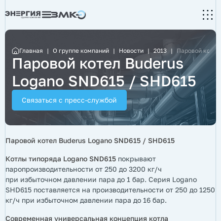
Главная
|
О группе компаний
|
Новости
|
2013
|
Паровой котел
Паровой котел Buderus
Logano SND615 / SHD615
Связаться с пресс-службой
Паровой котел Buderus Logano SND615 / SHD615
Котлы типоряда Logano SND615
покрывают
паропроизводительности от 250 до 3200 кг/ч
при избыточном давлении пара до 1 бар. Серия Logano
SHD615 поставляется на производительности от 250 до 1250
кг/ч при избыточном давлении пара до 16 бар.
Современная универсальная концепция котла