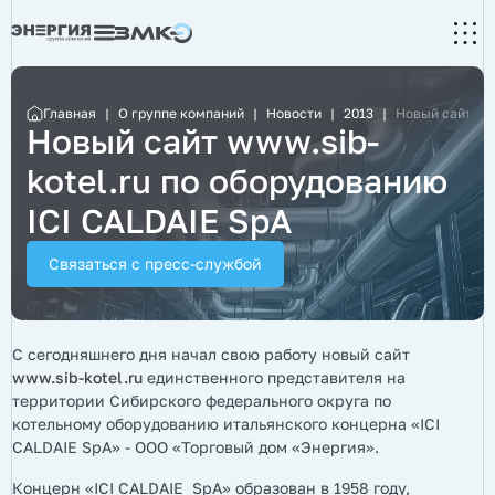
Главная
|
О группе компаний
|
Новости
|
2013
|
Новый сайт www
Новый сайт www.sib-
kotel.ru по оборудованию
ICI CALDAIE SpA
Связаться с пресс-службой
С сегодняшнего дня начал свою работу новый сайт
www.
sib-
kotel.
ru
единственного представителя на
территории Сибирского федерального округа по
котельному оборудованию итальянского концерна «ICI
CALDAIE SpA» - ООО «Торговый дом «Энергия».
Концерн «ICI CALDAIE SpA» образован в 1958 году,