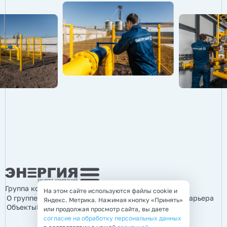
Группа компаний «Энергия»
На этом сайте используются файлы cookie и
О группе компаний
Продукция
Услуги
Информация
Карьера
Яндекс. Метрика. Нажимая кнопку «Принять»
Объекты
Контакты
или продолжая просмотр сайта, вы даете
согласие на обработку персональных данных