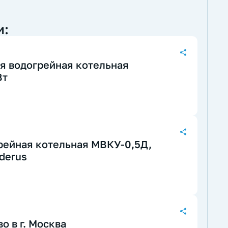
и:
я водогрейная котельная
Вт
рейная котельная МВКУ-0,5Д,
derus
о в г. Москва