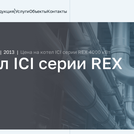
дукция
Услуги
Объекты
Контакты
|
2013
|
Цена на котел ICI серии REX 4000 кВт
л ICI серии REX