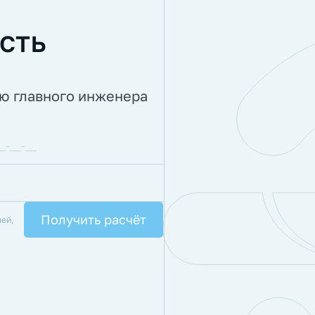
сть
ию главного инженера
лей,