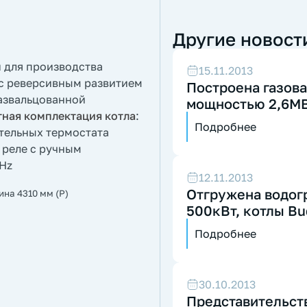
Другие новост
 для производства
15.11.2013
а с реверсивным развитием
Построена газова
азвальцованной
мощностью 2,6М
ная комплектация котла
:
Подробнее
тельных термостата
 реле с ручным
0Hz
12.11.2013
Отгружена водог
ина 4310 мм (P)
500кВт, котлы Bu
Подробнее
30.10.2013
Представительств