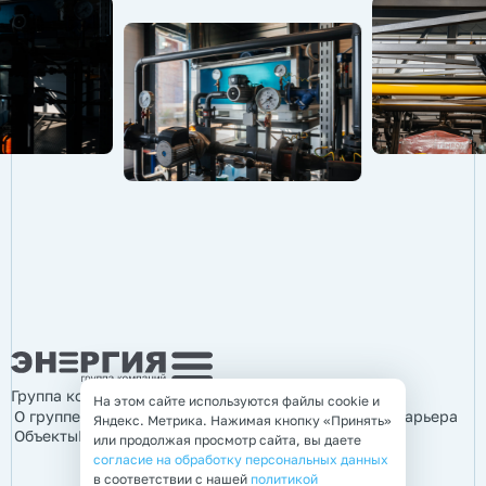
Группа компаний «Энергия»
На этом сайте используются файлы cookie и
О группе компаний
Продукция
Услуги
Информация
Карьера
Яндекс. Метрика. Нажимая кнопку «Принять»
Объекты
Контакты
или продолжая просмотр сайта, вы даете
согласие на обработку персональных данных
в соответствии с нашей
политикой